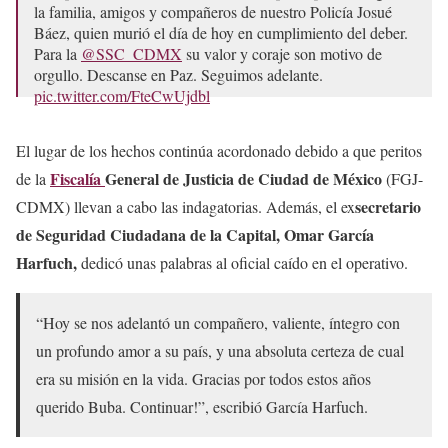
la familia, amigos y compañeros de nuestro Policía Josué
Báez, quien murió el día de hoy en cumplimiento del deber.
Para la
@SSC_CDMX
su valor y coraje son motivo de
orgullo. Descanse en Paz. Seguimos adelante.
pic.twitter.com/FteCwUjdbl
— Pablo Vázquez Camacho (@PabloVazC)
December 7,
El lugar de los hechos continúa acordonado debido a que peritos
2023
Fiscalía
General de Justicia de Ciudad de México
de la
(FGJ-
secretario
CDMX) llevan a cabo las indagatorias. Además, el ex
de Seguridad Ciudadana de la Capital, Omar García
Harfuch,
dedicó unas palabras
al oficial caído en el operativo.
“Hoy se nos adelantó un compañero, valiente, íntegro con
un profundo amor a su país, y una absoluta certeza de cual
era su misión en la vida. Gracias por todos estos años
querido Buba. Continuar!”, escribió García Harfuch.