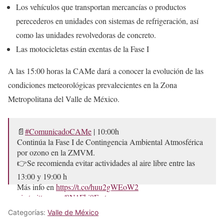
Los vehículos que transportan mercancías o productos
perecederos en unidades con sistemas de refrigeración, así
como las unidades revolvedoras de concreto.
Las motocicletas están exentas de la Fase I
A las 15:00 horas la CAMe dará a conocer la evolución de las
condiciones meteorológicas prevalecientes en la Zona
Metropolitana del Valle de México.
📄
#ComunicadoCAMe
| 10:00h
Continúa la Fase I de Contingencia Ambiental Atmosférica
por ozono en la ZMVM.
👉Se recomienda evitar actividades al aire libre entre las
13:00 y 19:00 h
Más info en
https://t.co/huu2gWEoW2
pic.twitter.com/8N1Fhi9Fwt
Categorías:
Valle de México
— CAMegalópolis (@CAMegalopolis)
February 25, 2024