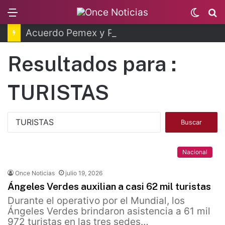
Menu
Switc
B
skin
Acuerdo Pemex y Petrobras en fase de ejecución
Resultados para :
TURISTAS
B
u
s
c
Nacional
a
r
Once Noticias
julio 19, 2026
:
Ángeles Verdes auxilian a casi 62 mil turistas
Durante el operativo por el Mundial, los
Ángeles Verdes brindaron asistencia a 61 mil
972 turistas en las tres sedes…