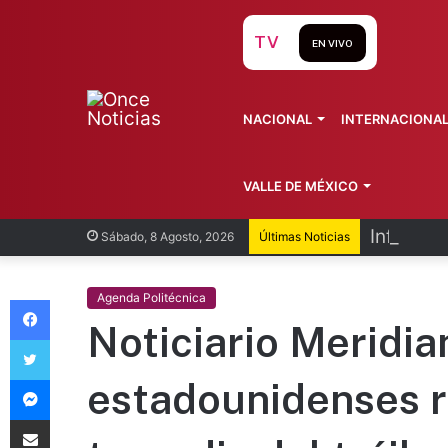
TV
EN VIVO
NACIONAL
INTERNACIONA
VALLE DE MÉXICO
Infantin
Sábado, 8 Agosto, 2026
Últimas Noticias
Facebook
Agenda Politécnica
Noticiario Meridia
Twitter
Messenger
estadounidenses r
Compartir vía Email