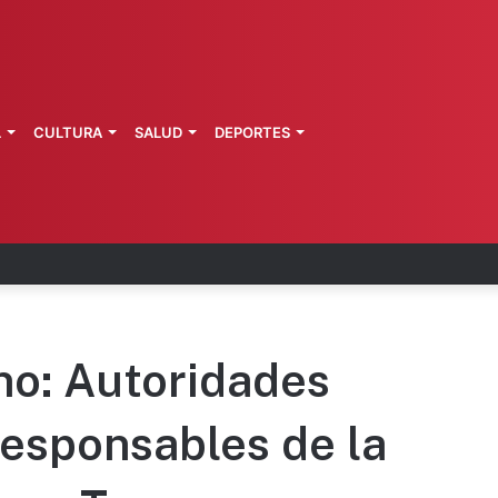
L
CULTURA
SALUD
DEPORTES
o se disculpa tras polémico plan de FIFA
no: Autoridades
esponsables de la