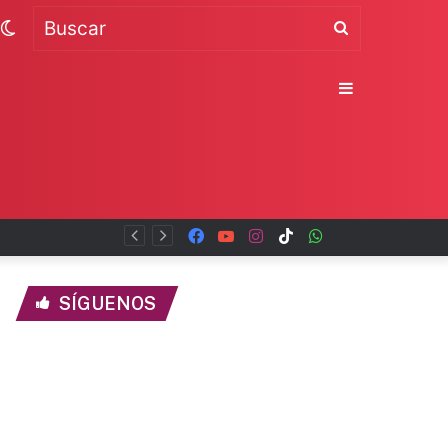
Switch
Buscar
skin
Sidebar
Facebook
YouTube
Instagram
TikTok
WhatsApp
x
SÍGUENOS