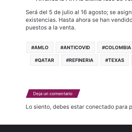
Será del 5 de julio al 16 agosto; se asig
existencias. Hasta ahora se han vendido
puestos a la venta.
AMLO
ANTICOVID
COLOMBIA
QATAR
REFINERIA
TEXAS
Deja un comentario
Lo siento, debes estar
conectado
para p