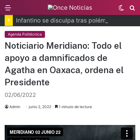
Menu
Switch
B
skin
Infantino se disculpa tras polémico plan de FIFA
Agenda Politécnica
Noticiario Meridiano: Todo el
apoyo a damnificados de
Agatha en Oaxaca, ordena el
Presidente
02/06/2022
Admin
junio 2, 2022
1 minuto de lectura