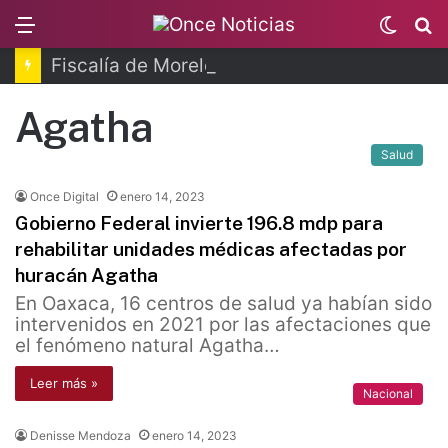
Menu
Switc
B
skin
Fiscalía de Morelos investiga explosión de pipa
Agatha
Salud
Once Digital
enero 14, 2023
Gobierno Federal invierte 196.8 mdp para
rehabilitar unidades médicas afectadas por
huracán Agatha
En Oaxaca, 16 centros de salud ya habían sido
intervenidos en 2021 por las afectaciones que
el fenómeno natural Agatha…
Leer más »
Nacional
Denisse Mendoza
enero 14, 2023