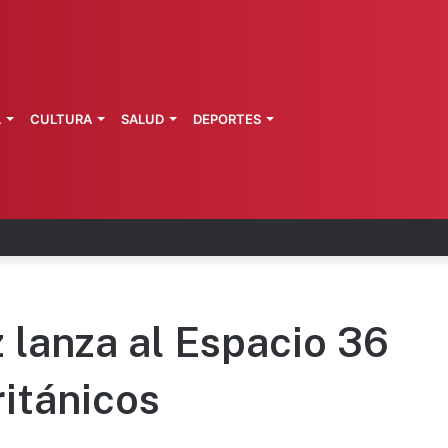
L
CULTURA
SALUD
DEPORTES
a de Morelos investiga explosión de pipa
 lanza al Espacio 36
ritánicos