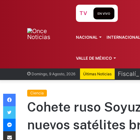
TV
EN VIVO
NACIONAL
INTERNACIONA
VALLE DE MÉXICO
Fiscalí
Domingo, 9 Agosto, 2026
Últimas Noticias
Facebook
Ciencia
Cohete ruso Soyuz
Twitter
Messenger
nuevos satélites b
Compartir vía Email