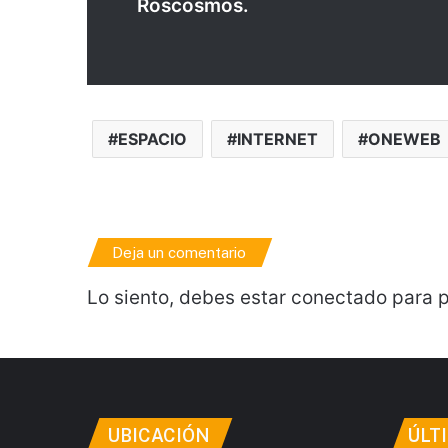
Roscosmos.
ESPACIO
INTERNET
ONEWEB
Deja un comentario
Lo siento, debes estar
conectado
para p
UBICACIÓN
ÚLT