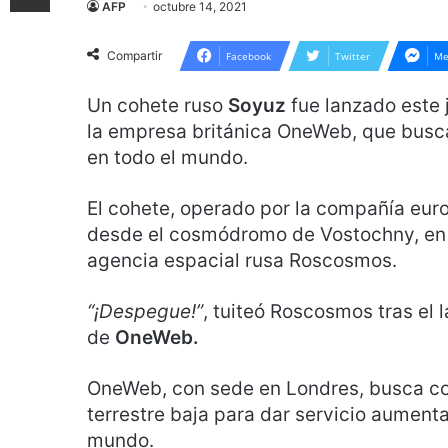
AFP
octubre 14, 2021
Compartir
Facebook
Twitter
Me
Un cohete ruso
Soyuz
fue lanzado este 
la empresa británica OneWeb, que busca
en todo el mundo.
El cohete, operado por la compañía eur
desde el cosmódromo de Vostochny, en el
agencia espacial rusa Roscosmos.
“¡Despegue!”
, tuiteó Roscosmos tras el 
de
OneWeb.
OneWeb, con sede en Londres, busca cons
terrestre baja para dar servicio aument
mundo.