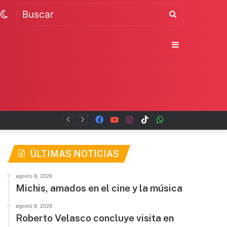
Switch
Buscar
skin
Sidebar
Facebook
YouTube
Instagram
TikTok
WhatsApp
x
ÚLTIMAS NOTICIAS
agosto 8, 2026
Michis, amados en el cine y la música
agosto 8, 2026
Roberto Velasco concluye visita en