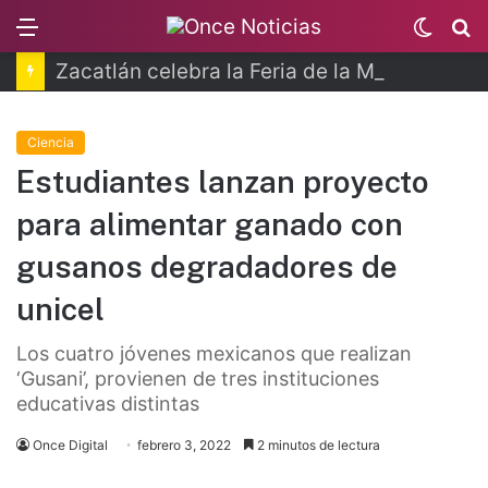
Menu
Switch
B
skin
Zacatlán celebra la Feria de la Manzana 2026
Ciencia
Estudiantes lanzan proyecto
para alimentar ganado con
gusanos degradadores de
unicel
Los cuatro jóvenes mexicanos que realizan
‘Gusani’, provienen de tres instituciones
educativas distintas
Once Digital
febrero 3, 2022
2 minutos de lectura