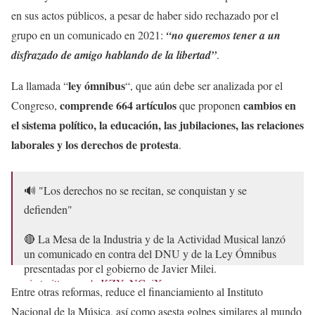
en sus actos públicos, a pesar de haber sido rechazado por el
grupo en un comunicado en 2021:
“no queremos tener a un
disfrazado de amigo hablando de la libertad”
.
ley ómnibus
La llamada “
“, que aún debe ser analizada por el
comprende 664 artículos
cambios en
Congreso,
que proponen
el sistema político, la educación, las jubilaciones, las relaciones
laborales y los derechos de protesta
.
🔊 "Los derechos no se recitan, se conquistan y se
defienden"
🔴 La Mesa de la Industria y de la Actividad Musical lanzó
un comunicado en contra del DNU y de la Ley Ómnibus
presentadas por el gobierno de Javier Milei.
pic.twitter.com/mKZYvNCujX
Entre otras reformas, reduce el financiamiento al Instituto
— El Destape (@eldestapeweb)
January 4, 2024
Nacional de la Música, así como asesta golpes similares al mundo