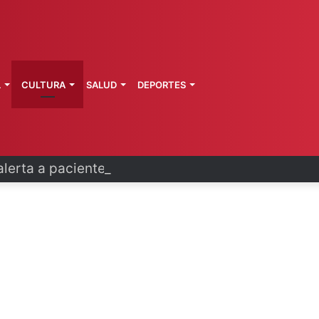
L
CULTURA
SALUD
DEPORTES
erta a pacientes por hackeo de datos