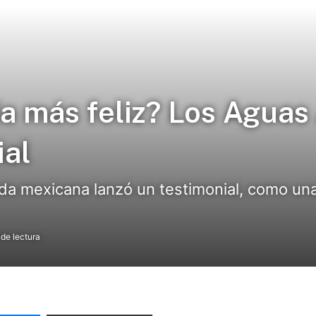
ía más feliz? Los Agua
ial
da mexicana lanzó un testimonial, como una
de lectura