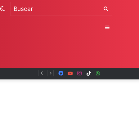
Switch
Buscar
skin
Sidebar
Facebook
YouTube
Instagram
TikTok
WhatsApp
x