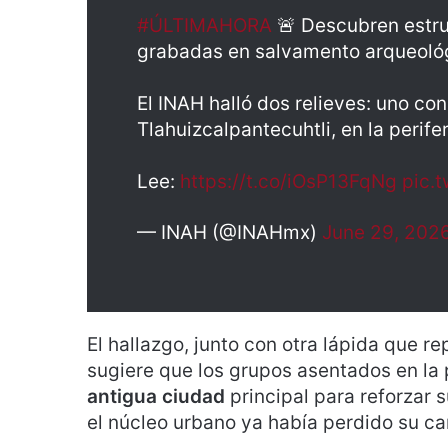
#ÚLTIMAHORA
🚨 Descubren estruc
grabadas en salvamento arqueológ
El INAH halló dos relieves: uno con
Tlahuizcalpantecuhtli, en la perifer
Lee:
https://t.co/iOsP13FqNg
pic.
— INAH (@INAHmx)
June 29, 202
El hallazgo, junto con otra lápida que r
sugiere que los grupos asentados en la 
antigua ciudad
principal para reforzar 
el núcleo urbano ya había perdido su ca