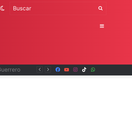
Switch
Buscar
skin
Sidebar
Facebook
YouTube
Instagram
TikTok
WhatsApp
x