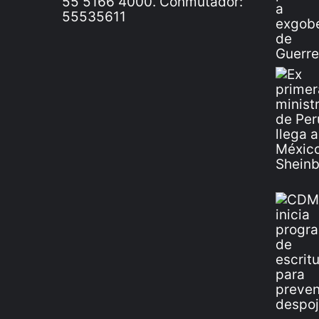
55 5166 4000. Conmutador:
55535611