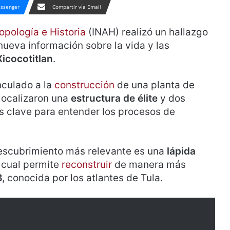
ssenger
Compartir vía Email
ropología e Historia
(INAH) realizó un hallazgo
nueva información sobre la vida y las
Xicocotitlan
.
nculado a la
construcción
de una planta de
 localizaron una
estructura de élite
y dos
s clave para entender los procesos de
descubrimiento más relevante es una
lápida
a cual permite
reconstruir
de manera más
B
, conocida por los atlantes de Tula.