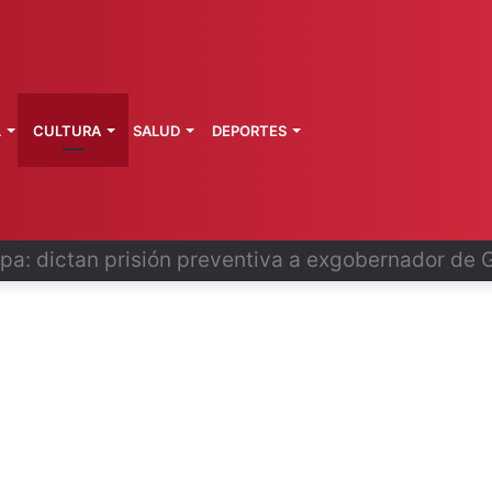
L
CULTURA
SALUD
DEPORTES
o se disculpa tras polémico plan de FIFA