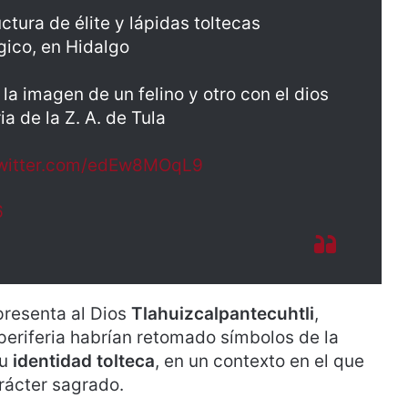
tura de élite y lápidas toltecas
ico, en Hidalgo
 la imagen de un felino y otro con el dios
ia de la Z. A. de Tula
twitter.com/edEw8MOqL9
6
epresenta al Dios
Tlahuizcalpantecuhtli
,
periferia habrían retomado símbolos de la
su
identidad tolteca
, en un contexto en el que
rácter sagrado.