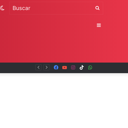
Switch
Buscar
skin
Sidebar
Facebook
YouTube
Instagram
TikTok
WhatsApp
x