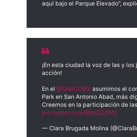
aquí bajo el Parque Elevado”, expl
¡En esta ciudad la voz de las y lo
acción!
En el
@GobCDMX
asumimos el com
Park en San Antonio Abad, más dig
Creemos en la participación de la
pic.twitter.com/BKh0jZjfM2
— Clara Brugada Molina (@Clara