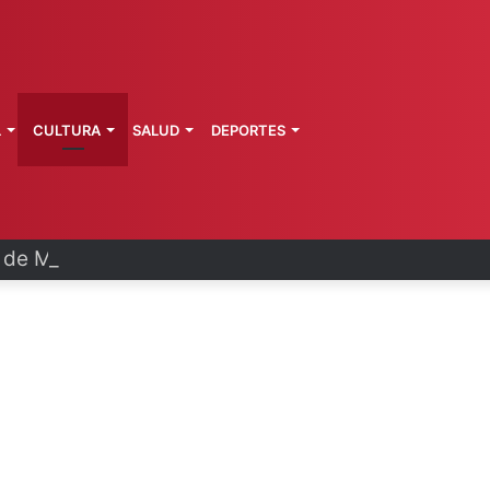
L
CULTURA
SALUD
DEPORTES
a de Morelos investiga explosión de pipa