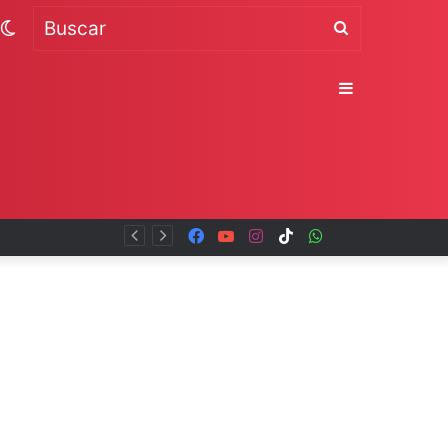
Switch
Buscar
skin
Sidebar
Facebook
YouTube
Instagram
TikTok
WhatsApp
x