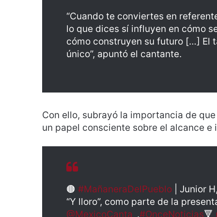
“Cuando te conviertes en referen
lo que dices sí influyen en cómo s
cómo construyen su futuro […] El 
único”, apuntó el cantante.
Con ello, subrayó la importancia de qu
un papel consciente sobre el alcance e i
🟤
#MañaneraDelPueblo
| Junior H
“Y lloro”, como parte de la presen
@MexicoCanta_
.
#OnceNoticias
🔻