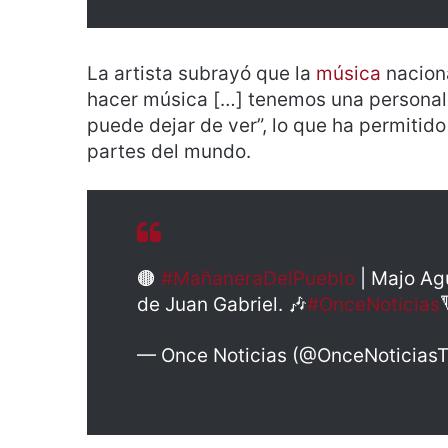
La artista subrayó que la
música
naciona
hacer música […] tenemos una personali
puede dejar de ver”, lo que ha permitid
partes del mundo.
🟤
#MañaneraDelPueblo
| Majo Agu
de Juan Gabriel. 🎶
#OnceNoticias
— Once Noticias (@OnceNoticias