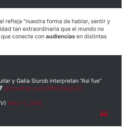
l refleja “nuestra forma de hablar, sentir y
dad tan extraordinaria que el mundo no
o que conecte con
audiencias
en distintas
ilar y Galia Siurob interpretan “Así fue”
🔻
pic.twitter.com/XWnhY4cp3m
TV)
May 11, 2026