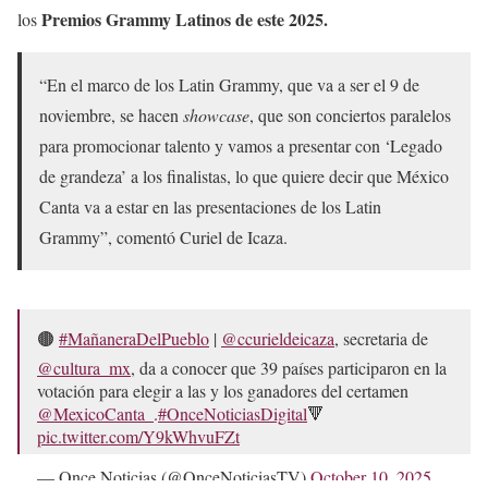
Premios Grammy Latinos de este 2025.
los
“En el marco de los Latin Grammy, que va a ser el 9 de
noviembre, se hacen
showcase
, que son conciertos paralelos
para promocionar talento y vamos a presentar con ‘Legado
de grandeza’ a los finalistas, lo que quiere decir que México
Canta va a estar en las presentaciones de los Latin
Grammy”, comentó Curiel de Icaza.
🟤
#MañaneraDelPueblo
|
@ccurieldeicaza
, secretaria de
@cultura_mx
, da a conocer que 39 países participaron en la
votación para elegir a las y los ganadores del certamen
@MexicoCanta_
.
#OnceNoticiasDigital
🔻
pic.twitter.com/Y9kWhvuFZt
— Once Noticias (@OnceNoticiasTV)
October 10, 2025