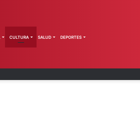
L
CULTURA
SALUD
DEPORTES
 la última ruta de Kimberly Moya