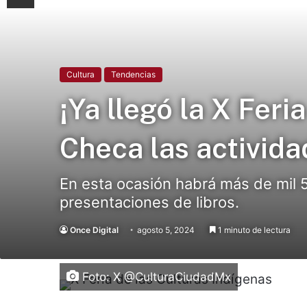
Cultura
Tendencias
¡Ya llegó la X Fer
Checa las activid
En esta ocasión habrá más de mil 
presentaciones de libros.
Once Digital
agosto 5, 2024
1 minuto de lectura
Foto: X @CulturaCiudadMx