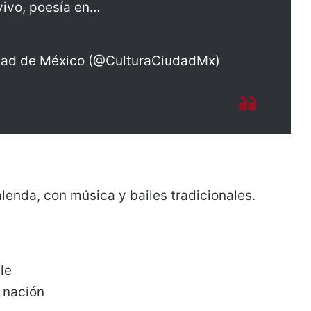
vivo, poesía en…
udad de México (@CulturaCiudadMx)
alenda, con música y bailes tradicionales.
le
 nación