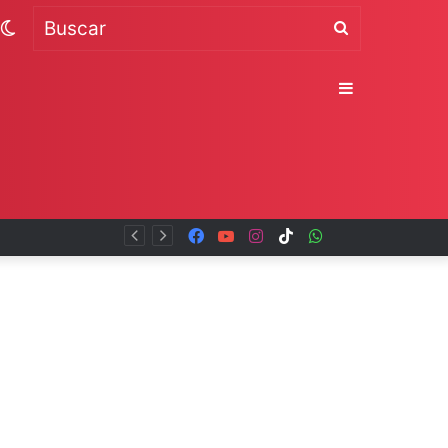
Switch
Buscar
skin
Sidebar
Facebook
YouTube
Instagram
TikTok
WhatsApp
x