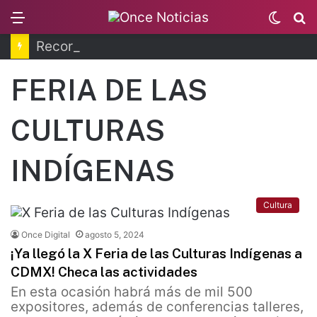
Menu
Switc
B
skin
Recorren la última ruta de Kimberly Moya
FERIA DE LAS
CULTURAS
INDÍGENAS
Cultura
Once Digital
agosto 5, 2024
¡Ya llegó la X Feria de las Culturas Indígenas a
CDMX! Checa las actividades
En esta ocasión habrá más de mil 500
expositores, además de conferencias talleres,