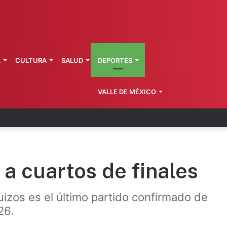
L
CULTURA
SALUD
DEPORTES
VALLE DE MÉXICO
zo: vinculan a proceso a presunto autor intelectu
 a cuartos de finales
suizos es el último partido confirmado de
26.