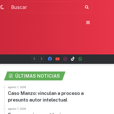
Switch
Buscar
skin
Sidebar
al
Facebook
YouTube
Instagram
TikTok
WhatsApp
x
ÚLTIMAS NOTICIAS
agosto 7, 2026
Caso Manzo: vinculan a proceso a
presunto autor intelectual
agosto 7, 2026