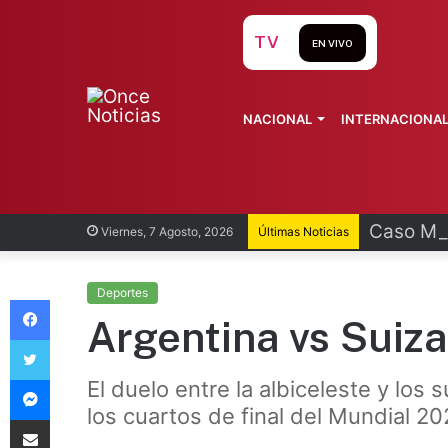
TV
EN VIVO
NACIONAL
INTERNACIONA
Caso Man
Viernes, 7 Agosto, 2026
Últimas Noticias
Deportes
Facebook
Argentina vs Suiza
Twitter
Messenger
El duelo entre la albiceleste y los 
los cuartos de final del Mundial 20
Compartir vía Email