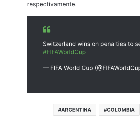
respectivamente.
Switzerland wins on penalties to se
#FIFAWorldCup
— FIFA World Cup (@FIFAWorldCu
ARGENTINA
COLOMBIA