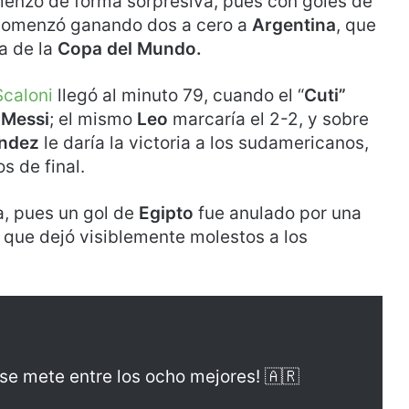
omenzó de forma sorpresiva, pues con goles de
omenzó ganando dos a cero a
Argentina
, que
a de la
Copa del Mundo.
Scaloni
llegó al minuto 79, cuando el “
Cuti”
o
Messi
; el mismo
Leo
marcaría el 2-2, y sobre
ández
le daría la victoria a los sudamericanos,
s de final.
a, pues un gol de
Egipto
fue anulado por una
 que dejó visiblemente molestos a los
se mete entre los ocho mejores! 🇦🇷