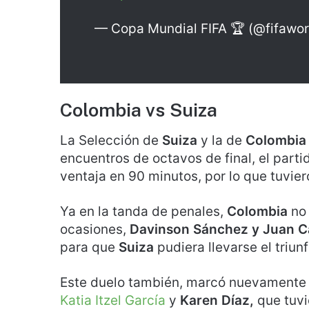
— Copa Mundial FIFA 🏆 (@fifawo
Colombia vs Suiza
La Selección de
Suiza
y la de
Colombia
encuentros de octavos de final, el part
ventaja en 90 minutos, por lo que tuvier
Ya en la tanda de penales,
Colombia
no 
ocasiones,
Davinson Sánchez y Juan C
para que
Suiza
pudiera llevarse el triun
Este duelo también, marcó nuevamente l
Katia Itzel García
y
Karen Díaz,
que tuvi