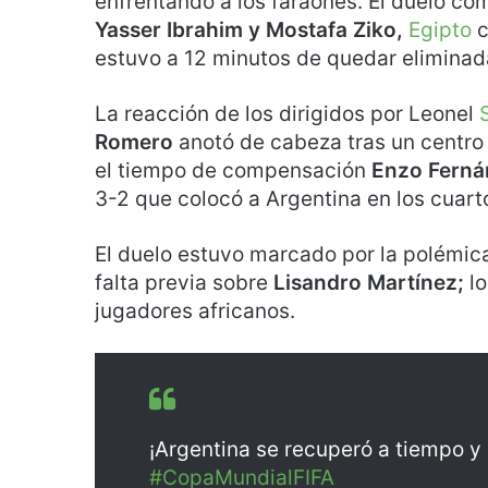
enfrentando a los faraones. El duelo c
Yasser Ibrahim y Mostafa Ziko,
Egipto
c
estuvo a 12 minutos de quedar eliminad
La reacción de los dirigidos por Leonel
Romero
anotó de cabeza tras un centr
el tiempo de compensación
Enzo Fern
3-2 que colocó a Argentina en los cuarto
El duelo estuvo marcado por la polémic
falta previa sobre
Lisandro Martínez;
lo
jugadores africanos.
¡Argentina se recuperó a tiempo y 
#CopaMundialFIFA