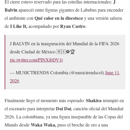
J
El cierre estuvo reservado para las estrellas internacionales:
Balvin
apareció entre figuras gigantes de Labubus para encender
Qué calor en la discote
el ambiente con
ca
y una versión salsera
I Like It,
Ryan Castro
de
acompañado por
.
J BALVIN en la inauguración del Mundial de la FIFA 2026
desde Ciudad de México 🇲🇽⚽️🏆
pic.twitter.com/PINXibDV1t
— MUSICTRENDS Colombia (@musictrendscol)
June 11,
2026
Shakira
Finalmente llegó el momento más esperado:
irrumpió en
Dai Dai
el escenario para interpretar
, canción oficial del Mundial
2026. La colombiana, ya una figura inseparable de las Copas del
Waka Waka,
Mundo desde
puso el broche de oro a una