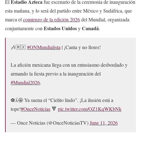
Estadio Azteca
El
fue escenario de la ceremonia de inauguración
esta mañana, y lo será del partido entre México y Sudáfrica, que
marca el
comienzo de la edición 2026
del Mundial, organizada
Estados Unidos
Canadá
conjuntamente con
y
.
🎶🇲🇽
#ONMundialista
| ¡Canta y no llores!
La afición mexicana llega con un entusiasmo desbordado y
armando la fiesta previo a la inauguración del
#Mundial2026
.
⚽🤩 Ya suena el “Cielito lindo”. ¡La ilusión está a
tope!
#OnceNoticias
🔻
pic.twitter.com/OZ1KqWKbNk
— Once Noticias (@OnceNoticiasTV)
June 11, 2026