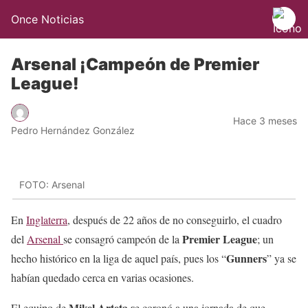
Once Noticias
Arsenal ¡Campeón de Premier
League!
Hace 3 meses
Pedro Hernández González
FOTO: Arsenal
En
Inglaterra
, después de 22 años de no conseguirlo, el cuadro
Premier League
del
Arsenal
se consagró campeón de la
; un
Gunners
hecho histórico en la liga de aquel país, pues los “
” ya se
habían quedado cerca en varias ocasiones.
Mikel Arteta s
El equipo de
e coronó a una jornada de que