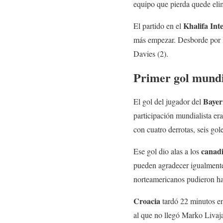
equipo que pierda quede elim
Khalifa Int
El partido en el
más empezar. Desborde por 
Davies (2).
Primer gol mundi
Baye
El gol del jugador del
participación mundialista er
con cuatro derrotas, seis gol
canadi
Ese gol dio alas a los
pueden agradecer igualmente 
norteamericanos pudieron h
Croacia
tardó 22 minutos en
al que no llegó Marko Livaja