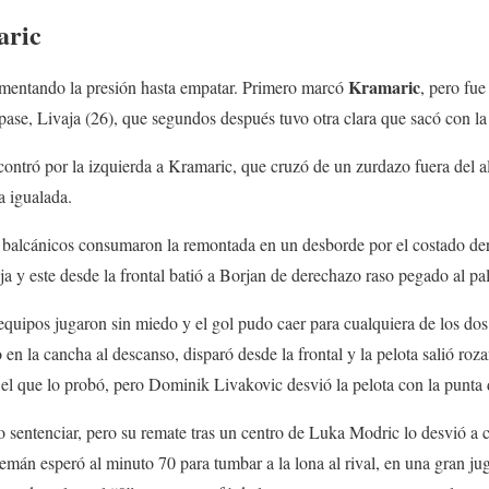
aric
Kramaric
mentando la presión hasta empatar. Primero marcó
, pero fue
pase, Livaja (26), que segundos después tuvo otra clara que sacó con la 
ontró por la izquierda a Kramaric, que cruzó de un zurdazo fuera del a
a igualada.
s balcánicos consumaron la remontada en un desborde por el costado der
a y este desde la frontal batió a Borjan de derechazo raso pegado al pal
quipos jugaron sin miedo y el gol pudo caer para cualquiera de los dos
en la cancha al descanso, disparó desde la frontal y la pelota salió roz
l que lo probó, pero Dominik Livakovic desvió la pelota con la punta 
sentenciar, pero su remate tras un centro de Luka Modric lo desvió a c
emán esperó al minuto 70 para tumbar a la lona al rival, en una gran ju