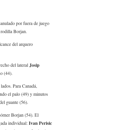
 anulado por fuera de juego
rodilla Borjan.
lcance del arquero
Josip
echo del lateral
o (44).
 lados. Para Canadá,
ando el palo (49) y minutos
del guante (56).
órner Borjan (54). El
Ivan Perisic
gada individual: