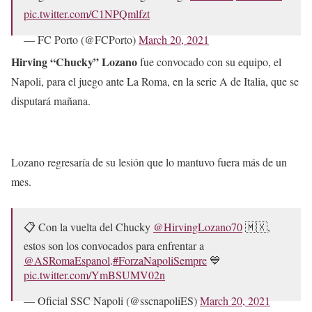
pic.twitter.com/C1NPQmlfzt
— FC Porto (@FCPorto)
March 20, 2021
Hirving “Chucky” Lozano
fue convocado con su equipo, el
Napoli, para el juego ante La Roma, en la serie A de Italia, que se
disputará mañana.
Lozano regresaría de su lesión que lo mantuvo fuera más de un
mes.
📋 Con la vuelta del Chucky
@HirvingLozano70
🇲🇽,
estos son los convocados para enfrentar a
@ASRomaEspanol
.
#ForzaNapoliSempre
💙
pic.twitter.com/YmBSUMV02n
— Oficial SSC Napoli (@sscnapoliES)
March 20, 2021