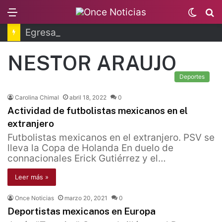
Menu
Switc
B
skin
Egresan primeros técnicos ferroviarios del Conalep
NESTOR ARAUJO
Deportes
Carolina Chimal
abril 18, 2022
0
Actividad de futbolistas mexicanos en el
extranjero
Futbolistas mexicanos en el extranjero. PSV se
lleva la Copa de Holanda En duelo de
connacionales Erick Gutiérrez y el…
Leer más »
Once Noticias
marzo 20, 2021
0
Deportistas mexicanos en Europa