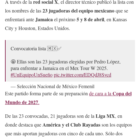
red social X
A través de la
, el director técnico publicó la lista con
23 jugadoras del equipo mexicano
los nombres de las
que se
Jamaica
5 y 8 de abril
enfrentará ante
el próximo
, en Kansas
City y Houston, Estados Unidos.
Convocatoria lista 🇲🇽✅
🤩 Ellas son las 23 jugadoras elegidas por Pedro López,
para enfrentar a Jamaica en el Mex Tour W 2025.
#UnEquipoUnSueño
pic.twitter.com/EDQdJ8Svcd
— Selección Nacional de México Femenil
(@Miseleccionfem)
March 31, 2025
Copa del
Este partido forma parte de su preparación
de cara a la
Mundo de 2027
.
Liga MX
De las 23 convocadas, 21 jugadoras son de la
, en
América y el Club Rayadas
donde destaca que
son los equipos
que más aportan jugadoras con cinco de cada uno. Sólo dos