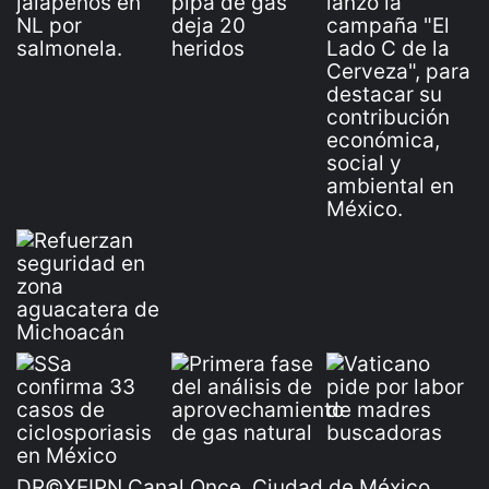
DR©XEIPN Canal Once, Ciudad de México,