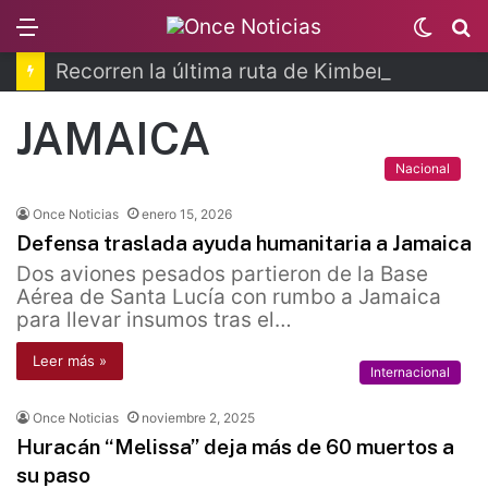
Menu
Switc
B
skin
Recorren la última ruta de Kimberly Moya
JAMAICA
Nacional
Once Noticias
enero 15, 2026
Defensa traslada ayuda humanitaria a Jamaica
Dos aviones pesados partieron de la Base
Aérea de Santa Lucía con rumbo a Jamaica
para llevar insumos tras el…
Leer más »
Internacional
Once Noticias
noviembre 2, 2025
Huracán “Melissa” deja más de 60 muertos a
su paso