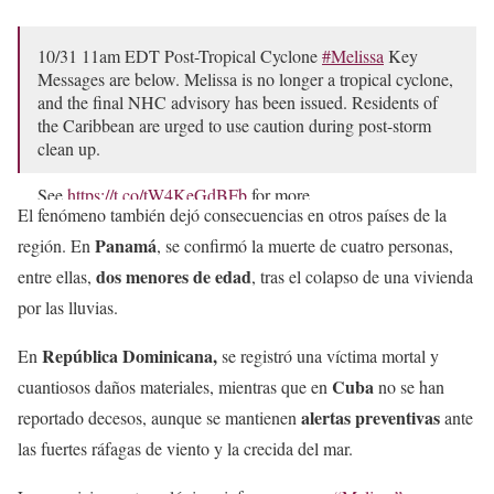
10/31 11am EDT Post-Tropical Cyclone
#Melissa
Key
Messages are below. Melissa is no longer a tropical cyclone,
and the final NHC advisory has been issued. Residents of
the Caribbean are urged to use caution during post-storm
clean up.
See
https://t.co/tW4KeGdBFb
for more…
El fenómeno también dejó consecuencias en otros países de la
pic.twitter.com/7PVMqCxsnQ
Panamá
región. En
, se confirmó la muerte de cuatro personas,
— National Hurricane Center (@NHC_Atlantic)
October
dos menores de edad
entre ellas,
, tras el colapso de una vivienda
31, 2025
por las lluvias.
República Dominicana,
En
se registró una víctima mortal y
Cuba
cuantiosos daños materiales, mientras que en
no se han
alertas preventivas
reportado decesos, aunque se mantienen
ante
las fuertes ráfagas de viento y la crecida del mar.