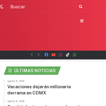
Switch
Buscar
skin
Sidebar
Facebook
YouTube
Instagram
TikTok
WhatsApp
x
ÚLTIMAS NOTICIAS
agosto 6, 2026
Vacaciones dejarán millonaria
derrama en CDMX
agosto 6, 2026