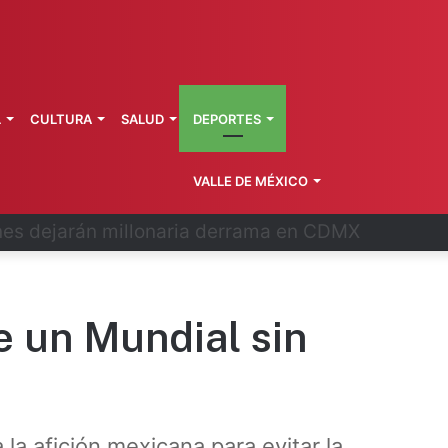
L
CULTURA
SALUD
DEPORTES
VALLE DE MÉXICO
n 33 casos de ciclosporiasis en México
 un Mundial sin
 la afición mexicana para evitar la