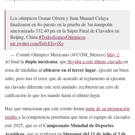
Los olímpicos Osmar Olvera y Juan Manuel Celaya
finalizaron en 8o puesto en la prueba de 3m trampolín
sincronizado 332.40 pts en la Súper Final de Clavados en
Beijing, China.
#TodosSomosOlímpicos
pic.twitter.com/DdvEIsvjXe
— Comité Olímpico Mexicano (@COM_Mexico)
May 2,
2025
dupla mexicana
Al final la
, que
llegaba a este último clavado
en
ubicarse en el tercer lugar
zona de medallas al
, ejecutó un buen
salto, pero tras el error, que de acuerdo al reglamento al ejecutar
un clavado diferente este será anulado, recibieron un cero de
calificación lo que los mando hasta el último lugar.
Hay que mencionar que este evento forma
parte de su preparación
rumbo
a la competencia prioritaria que tiene el equipo de clavados
Campeonato Mundial de Deportes
este 2025, que es el
Acuáticos
Singapur del 11 de julio al 3 de
, que se realizará en