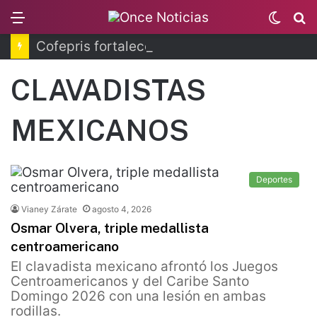
Menu
Switc
B
skin
Cofepris fortalece coordinación sanitaria en los estados
CLAVADISTAS
MEXICANOS
Deportes
Vianey Zárate
agosto 4, 2026
Osmar Olvera, triple medallista
centroamericano
El clavadista mexicano afrontó los Juegos
Centroamericanos y del Caribe Santo
Domingo 2026 con una lesión en ambas
rodillas.