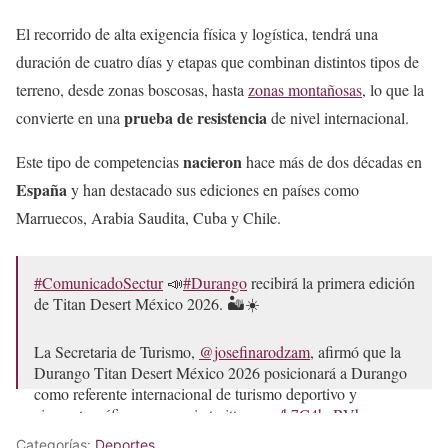
El recorrido de alta exigencia física y logística, tendrá una
duración de cuatro días y etapas que combinan distintos tipos de
terreno, desde zonas boscosas, hasta
zonas montañosas
, lo que la
prueba de resistencia
convierte en una
de nivel internacional.
nacieron
Este tipo de competencias
hace más de dos décadas en
España
y han destacado sus ediciones en países como
Marruecos, Arabia Saudita, Cuba y Chile.
#ComunicadoSectur
📣
#Durango
recibirá la primera edición
de Titan Desert México 2026. 🏜️☀️
La Secretaria de Turismo,
@josefinarodzam
, afirmó que la
Durango Titan Desert México 2026 posicionará a Durango
como referente internacional de turismo deportivo y
cinematográfico, con…
pic.twitter.com/h7C4bcBVbc
Categorías:
Deportes