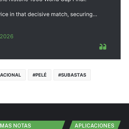
twice in that decisive match, securing…
 2026
NACIONAL
PELÉ
SUBASTAS
IMAS NOTAS
APLICACIONES