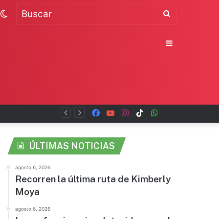
Switch
Buscar
skin
Sidebar
Facebook
YouTube
Instagram
TikTok
WhatsApp
x
ÚLTIMAS NOTICIAS
agosto 6, 2026
Recorren la última ruta de Kimberly
Moya
agosto 6, 2026