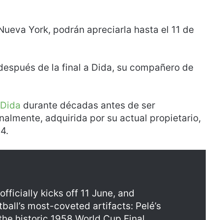
ueva York, podrán apreciarla hasta el 11 de
después de la final a Dida, su compañero de
 Dida
durante décadas antes de ser
nalmente, adquirida por su actual propietario,
4.
ficially kicks off 11 June, and
ball’s most-coveted artifacts: Pelé’s
he historic 1958 World Cup Final.