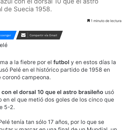
azul con el dorsal 10 que el astro
al de Suecia 1958.
1 minuto de lectura
ssenger
Compartir vía Email
a a la fiebre por el
futbol
y en estos días la
usó Pelé en el histórico partido de 1958 en
se coronó campeona.
 con el dorsal 10 que el astro brasileño
usó
do en el que metió dos goles de los cinco que
e 5-2.
é tenía tan sólo 17 años, por lo que se
putar y marcar en una final de un Mundial, un