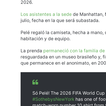
2026.
Los asistentes a la sede
de Manhattan, N
julio, fecha en la que será subastada.
Pelé regaló la camiseta, hecha a mano, 
habitación y de equipo.
La prenda
permaneció con la familia de
resguardada en un museo brasileño y, fi
que permanece en el anonimato, en 200
Só Pelé! The 2026 FIFA World Cup of
#SothebysNewYork
has one of foot
match-worn number 10 shirt from t