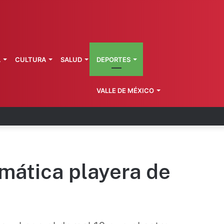
L
CULTURA
SALUD
DEPORTES
VALLE DE MÉXICO
 la última ruta de Kimberly Moya
mática playera de