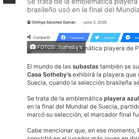
Se trata de la emblemática playera 
brasileño usó en la final del Mundi
Cinthya Sánchez Galván
junio 3, 2026
Compartir
Facebook
Twitter
Me
FOTOS: Sotheby’s
El mundo de las
subastas
también se sum
Casa Sotheby’s
exhibirá la playera que 
Suecia, cuando la selección brasileña 
Se trata de la emblemática
playera azul
en la final del Mundial de Suecia, parti
marcó su selección, el marcador final fu
Cabe mencionar que, en ese momento, Pel
convirtió en el jugador más joven en dis