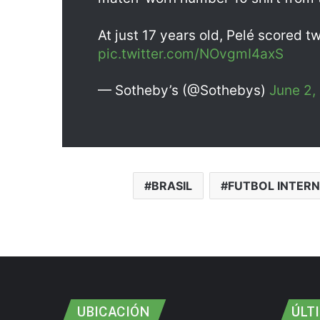
At just 17 years old, Pelé scored 
pic.twitter.com/NOvgmI4axS
— Sotheby’s (@Sothebys)
June 2,
BRASIL
FUTBOL INTER
UBICACIÓN
ÚLT