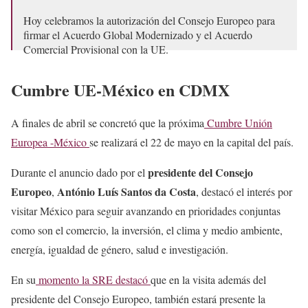
Hoy celebramos la autorización del Consejo Europeo para
firmar el Acuerdo Global Modernizado y el Acuerdo
Comercial Provisional con la UE.
Fortalecemos nuestra asociación estratégica y abrimos
Cumbre UE-México en CDMX
nuevas…
https://t.co/E74SlmlTGq
— Roberto Velasco Álvarez (@r_velascoa)
May 11, 2026
A finales de abril se concretó que la próxima
Cumbre Unión
Europea -México
se realizará el 22 de mayo en la capital del país.
presidente del Consejo
Durante el anuncio dado por el
Europeo
António Luís Santos da Costa
,
, destacó el interés por
visitar México para seguir avanzando en prioridades conjuntas
como son el comercio, la inversión, el clima y medio ambiente,
energía, igualdad de género, salud e investigación.
En su
momento la SRE destacó
que en la visita además del
presidente del Consejo Europeo, también estará presente la