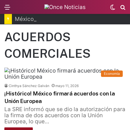
Menu
Switc
B
skin
México y Perú restablecen relaciones diplomáticas
ACUERDOS
COMERCIALES
Economía
Cinthya Sánchez Galván
mayo 11, 2026
¡Histórico! México firmará acuerdos con la
Unión Europea
La SRE informó que se dio la autorización para
la firma de dos acuerdos con la Unión
Europea, lo que…