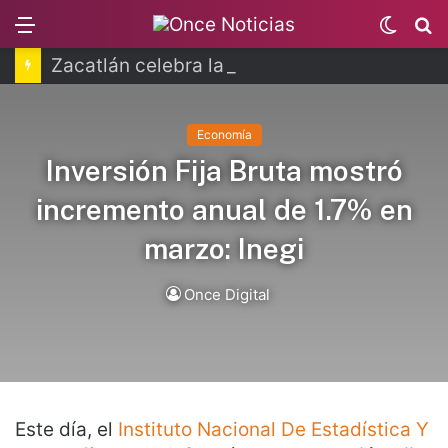
Menu
Switc
B
skin
Zacatlán celebra la Feria de la Manzana 2026
Economía
Inversión Fija Bruta mostró
incremento anual de 1.7% en
marzo: Inegi
Once Digital
Este día, el
Instituto Nacional De Estadística Y