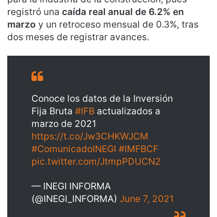
registró una
caída real anual de 6.2% en
marzo
y un retroceso mensual de 0.3%, tras
dos meses de registrar avances.
Conoce los datos de la Inversión
Fija Bruta
#IFB
actualizados a
marzo de 2021
https://t.co/Jw3CHKWJCM
#ComunicadoINEGI
#IMFBCF
pic.twitter.com/JtmpPDUCN2
— INEGI INFORMA
(@INEGI_INFORMA)
June 7, 2021