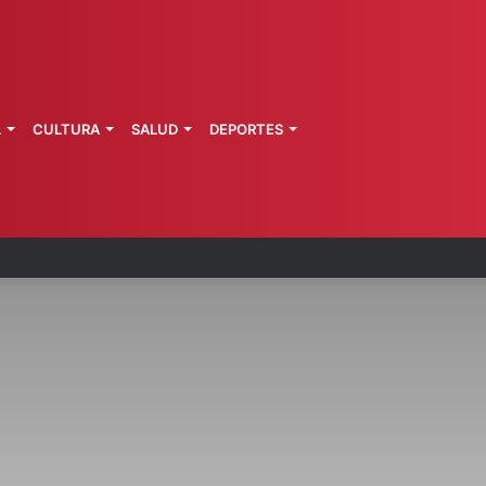
L
CULTURA
SALUD
DEPORTES
zo: vinculan a proceso a presunto autor intelectu