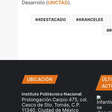
Desarrollo (
UNCTAD
).
4DESTACADO
ARANCELES
I
UBICACIÓN
ÚLT
ACT
Instituto Politécnico Nacional
Prolongación Carpio 475, col.
Casco de Sto. Tomás, C.P.
11340, Ciudad de México