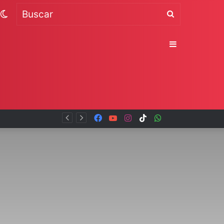
Switch
Buscar
skin
Sidebar
al
Facebook
YouTube
Instagram
TikTok
WhatsApp
x