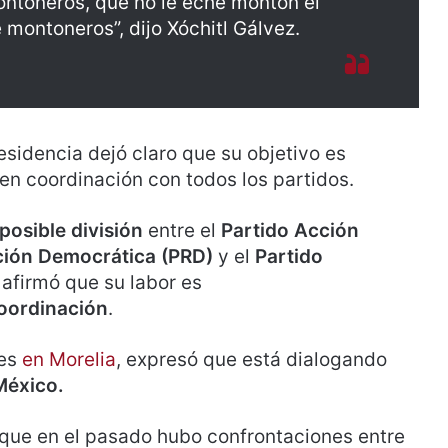
ontoneros, que no le eche montón el
montoneros”, dijo Xóchitl Gálvez.
residencia dejó claro que su objetivo es
 en coordinación con todos los partidos.
posible división
entre el
Partido Acción
ución Democrática (PRD)
y el
Partido
afirmó que su labor es
coordinación
.
tes
en Morelia
, expresó que está dialogando
México.
 que en el pasado hubo confrontaciones entre