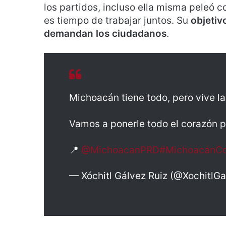
los partidos, incluso ella misma peleó c
es tiempo de trabajar juntos. Su
objetiv
demandan los ciudadanos
.
Michoacán tiene todo, pero vive l
Vamos a ponerle todo el corazón p
📍
@MichoacanPRD
#MichoacánC
— Xóchitl Gálvez Ruiz (@XochitlG