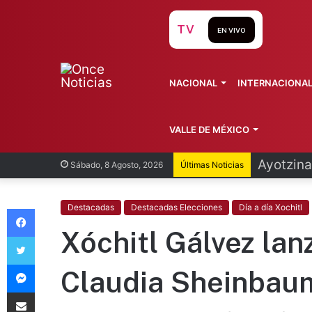
TV
EN VIVO
NACIONAL
INTERNACIONA
VALLE DE MÉXICO
Infantin
Sábado, 8 Agosto, 2026
Últimas Noticias
Facebook
Destacadas
Destacadas Elecciones
Día a día Xochitl
Xóchitl Gálvez lan
Twitter
Messenger
Claudia Sheinbau
Compartir vía Email