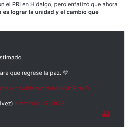
on el PRI en Hidalgo, pero enfatizó que ahora
o es lograr la unidad y el cambio que
astimado.
ara que regrese la paz. 💛
onX
pic.twitter.com/hs1XMbRqmO
alvez)
November 5, 2023