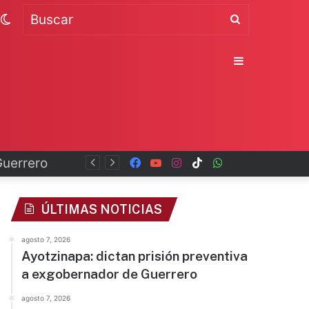
Switch
Buscar
skin
Sidebar
Facebook
YouTube
Instagram
TikTok
WhatsApp
x
ÚLTIMAS NOTICIAS
agosto 7, 2026
Ayotzinapa: dictan prisión preventiva
a exgobernador de Guerrero
agosto 7, 2026