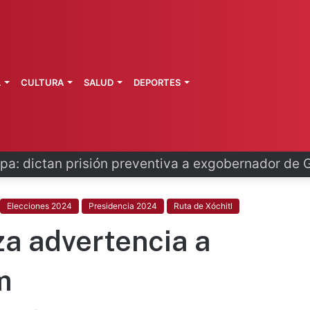
L
CULTURA
SALUD
DEPORTES
o se disculpa tras polémico plan de FIFA
Elecciones 2024
Presidencia 2024
Ruta de Xóchitl
za advertencia a
m