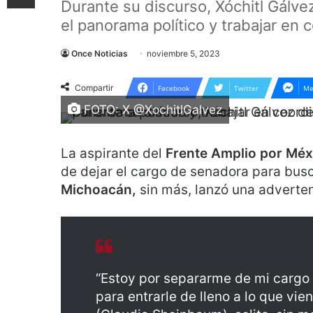
Durante su discurso, Xóchitl Gálve
el panorama político y trabajar en 
Once Noticias
noviembre 5, 2023
Compartir
Facebook
Twitter
Me
FOTO: X @XochitlGalvez
La aspirante del
Frente Amplio por Méx
de dejar el cargo de senadora para busca
Michoacán,
sin más, lanzó una adverte
“Estoy por separarme de mi cargo
para entrarle de lleno a lo que vi