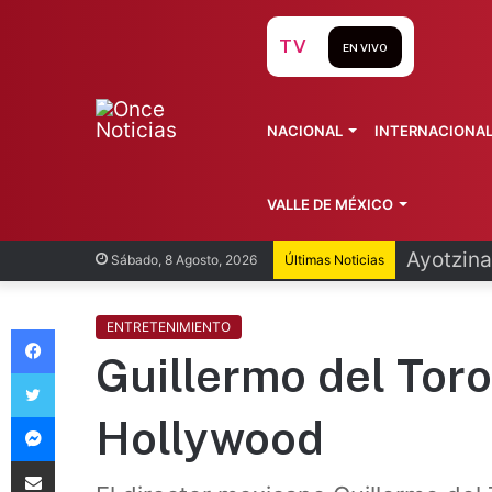
TV
EN VIVO
NACIONAL
INTERNACIONA
VALLE DE MÉXICO
Ayotzina
Sábado, 8 Agosto, 2026
Últimas Noticias
Facebook
ENTRETENIMIENTO
Guillermo del Tor
Twitter
Messenger
Hollywood
Compartir vía Email