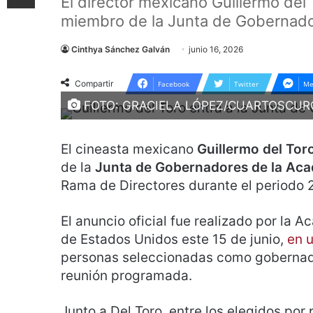
El director mexicano Guillermo del
miembro de la Junta de Gobernado
Cinthya Sánchez Galván
junio 16, 2026
Compartir
Facebook
Twitter
Me
FOTO: GRACIELA LÓPEZ/CUARTOSCUR
El cineasta mexicano
Guillermo del Tor
de la
Junta de Gobernadores de la Ac
Rama de Directores durante el periodo
El anuncio oficial fue realizado por la
de Estados Unidos este 15 de junio,
en 
personas seleccionadas como gobernado
reunión programada.
Junto a Del Toro, entre los elegidos por