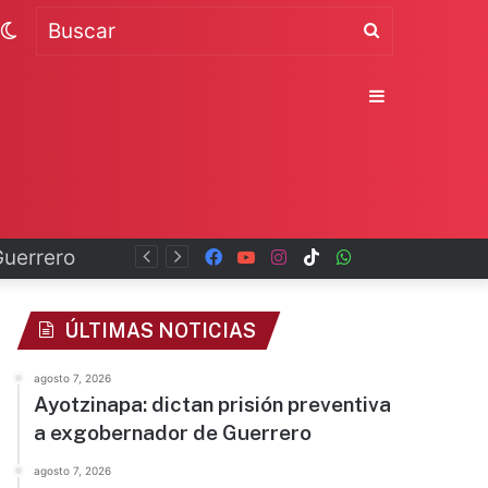
Switch
Buscar
skin
Sidebar
Guerrero
Facebook
YouTube
Instagram
TikTok
WhatsApp
x
ÚLTIMAS NOTICIAS
agosto 7, 2026
Ayotzinapa: dictan prisión preventiva
a exgobernador de Guerrero
agosto 7, 2026