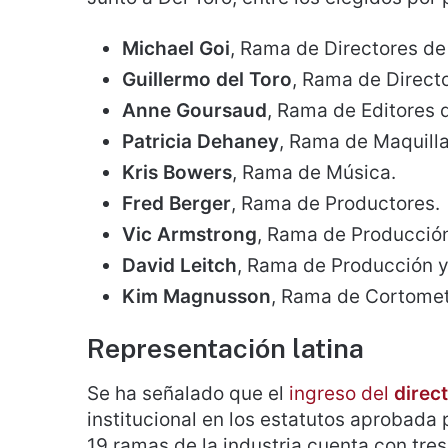
Michael Goi
, Rama de Directores de
Guillermo del Toro
, Rama de Direct
Anne Goursaud
, Rama de Editores 
Patricia Dehaney
, Rama de Maquill
Kris Bowers
, Rama de Música.
Fred Berger
, Rama de Productores.
Vic Armstrong
, Rama de Producción
David Leitch
, Rama de Producción y
Kim Magnusson
, Rama de Cortomet
Representación latina
Se ha señalado que el
ingreso del
direct
institucional en los estatutos aprobada p
19 ramas de la industria cuenta con tre