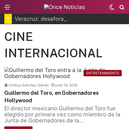
Menu
Switc
B
skin
Veracruz: desaforan a alcalde por caso Roxana Guzmán
CINE
INTERNACIONAL
ENTRETENIMIENTO
Cinthya Sánchez Galván
junio 16, 2026
Guillermo del Toro, en Gobernadores
Hollywood
El director mexicano Guillermo del Toro fue
elegido por primera vez como miembro de la
Junta de Gobernadores de la…