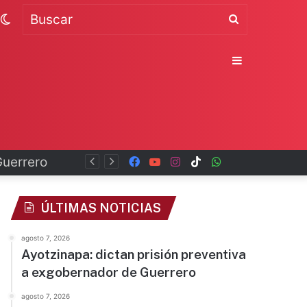
Switch
Buscar
skin
Sidebar
Guerrero
Facebook
YouTube
Instagram
TikTok
WhatsApp
x
ÚLTIMAS NOTICIAS
agosto 7, 2026
Ayotzinapa: dictan prisión preventiva
a exgobernador de Guerrero
agosto 7, 2026