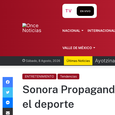
TV
EN VIVO
NACIONAL
INTERNACIONA
VALLE DE MÉXICO
Ayotzina
Sábado, 8 Agosto, 2026
Últimas Noticias
Facebook
ENTRETENIMIENTO
Tendencias
Sonora Propaganda
Twitter
Messenger
el deporte
Compartir vía Email