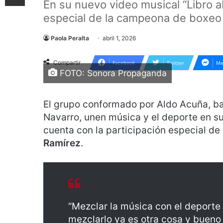
En su nuevo video musical “Libro ab
especial de la campeona de boxeo 
Paola Peralta
abril 1, 2026
Compartir
Facebook
Twitter
Me
FOTO: Sonora Propaganda
El grupo conformado por Aldo Acuña, ba
Navarro, unen música y el deporte en su
cuenta con la participación especial d
Ramírez
.
“Mezclar la música con el deporte
mezclarlo ya es otra cosa y buen