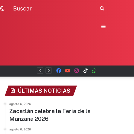
Switch
Buscar
skin
Sidebar
Facebook
YouTube
Instagram
TikTok
WhatsApp
x
ÚLTIMAS NOTICIAS
agosto 6, 2026
Zacatlán celebra la Feria de la
Manzana 2026
agosto 6, 2026