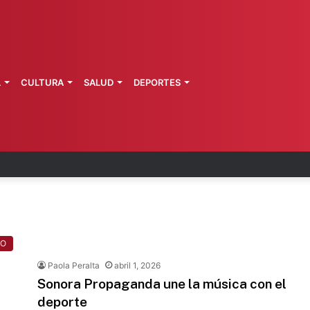
L
CULTURA
SALUD
DEPORTES
publica guía para regreso a clases
TO
Paola Peralta
abril 1, 2026
Sonora Propaganda une la música con el
deporte