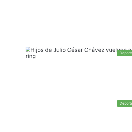
Deport
Deport