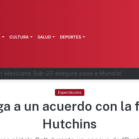
L
CULTURA
SALUD
DEPORTES
 Parolin pide por madres buscadoras
Espectáculos
ga a un acuerdo con la 
Hutchins