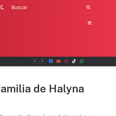
Switch
Buscar
skin
Sidebar
Facebook
YouTube
Instagram
TikTok
WhatsApp
x
familia de Halyna