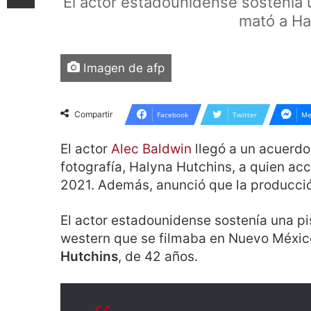
El actor estadounidense sostenía 
mató a Hal
Imagen de afp
Compartir
Facebook
Twitter
Me
El actor
Alec Baldwin
llegó a un acuerdo 
fotografía, Halyna Hutchins, a quien ac
2021. Además, anunció que la producción
El actor estadounidense sostenía una pi
western que se filmaba en Nuevo México
Hutchins
, de 42 años.