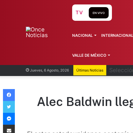
TV
EN VIVO
NACIONAL
INTERNACIONA
VALLE DE MÉXICO
Cardenal
Jueves, 6 Agosto, 2026
Últimas Noticias
Facebook
Alec Baldwin lle
Twitter
Messenger
Compartir vía Email