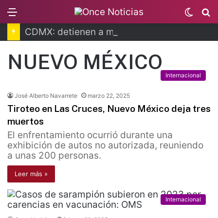
Menu
Switc
B
skin
CDMX: detienen a mujer por despojo de vivienda
NUEVO MÉXICO
Internacional
José Alberto Navarrete
marzo 22, 2025
Tiroteo en Las Cruces, Nuevo México deja tres
muertos
El enfrentamiento ocurrió durante una
exhibición de autos no autorizada, reuniendo
a unas 200 personas.
Leer más »
Internacional