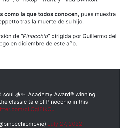
 es como la que todos conocen,
pues muestra
ppetto tras la muerte de su hijo.
sión de “
Pinocchio
” dirigida por Guillermo del
álogo en diciembre de este año.
d soul 🪵✨. Academy Award® winning
he classic tale of Pinocchio in this
witter.com/cLQgiEtkCu
 (@pinocchiomovie)
July 27, 2022