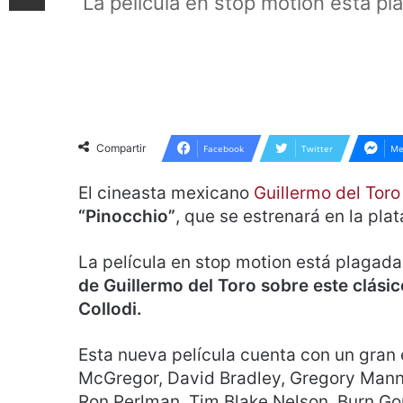
La película en stop motion está pl
Compartir
Facebook
Twitter
Me
El cineasta mexicano
Guillermo del Toro
“Pinocchio”
, que se estrenará en la pla
La película en stop motion está plagada
de Guillermo del Toro sobre este clásico
Collodi.
Esta nueva película cuenta con un gran
McGregor, David Bradley, Gregory Mann, 
Ron Perlman, Tim Blake Nelson, Burn Go