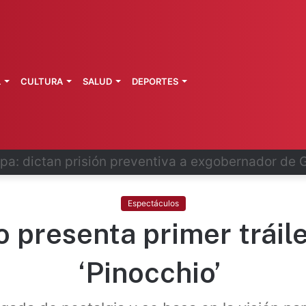
L
CULTURA
SALUD
DEPORTES
o se disculpa tras polémico plan de FIFA
Espectáculos
o presenta primer tráile
‘Pinocchio’