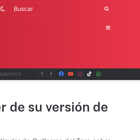
Switch
Buscar
skin
Sidebar
Facebook
YouTube
Instagram
TikTok
WhatsApp
x
r de su versión de