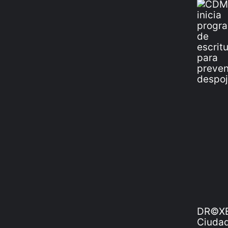
DR©XE
Ciudad