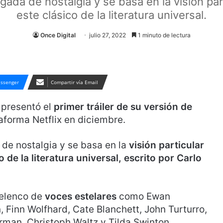
agada de nostalgia y se basa en la visión par
este clásico de la literatura universal.
Once Digital
julio 27, 2022
1 minuto de lectura
ssenger
Compartir vía Email
presentó el
primer tráiler de su versión de
taforma Netflix en diciembre.
 de nostalgia y se basa en la
visión particular
 de la literatura universal, escrito por Carlo
 elenco de
voces estelares
como Ewan
Finn Wolfhard, Cate Blanchett, John Turturro,
rman, Christoph Waltz y Tilda Swinton.