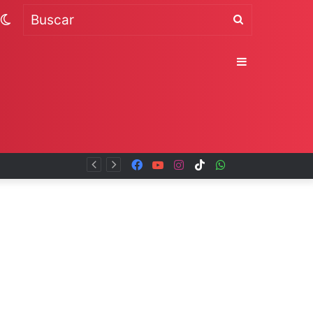
Switch
Buscar
skin
Sidebar
Facebook
YouTube
Instagram
TikTok
WhatsApp
x