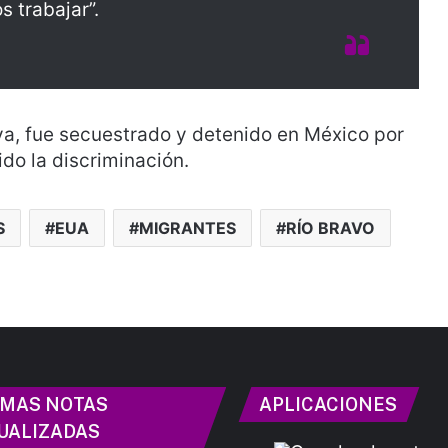
 trabajar”.
va, fue secuestrado y detenido en México por
ido la discriminación.
S
EUA
MIGRANTES
RÍO BRAVO
IMAS NOTAS
APLICACIONES
UALIZADAS