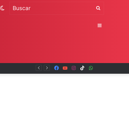
Switch
Buscar
skin
Sidebar
Facebook
YouTube
Instagram
TikTok
WhatsApp
x