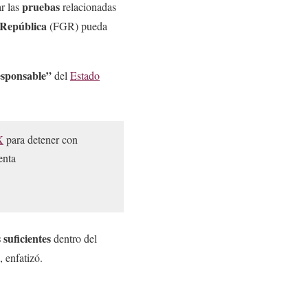
pruebas
r las
relacionadas
 República
(FGR) pueda
esponsable”
del
Estado
X
para detener con
enta
 suficientes
dentro del
, enfatizó.