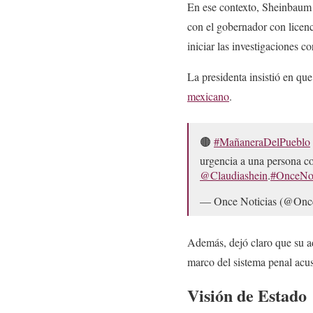
En ese contexto, Sheinbaum e
con el gobernador con licen
iniciar las investigaciones c
La presidenta insistió en qu
mexicano
.
🟤
#MañaneraDelPueblo
urgencia a una persona con
@Claudiashein
.
#OnceNot
— Once Noticias (@Onc
Además, dejó claro que su a
marco del sistema penal acus
Visión de Estado