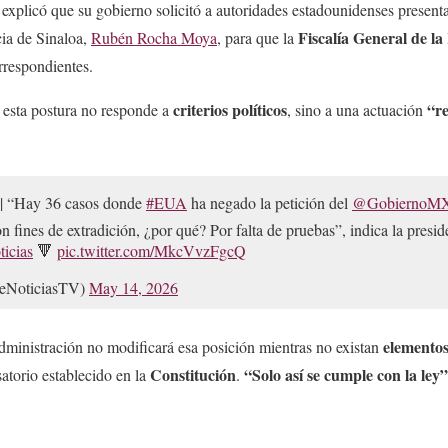
xplicó que su gobierno solicitó a autoridades estadounidenses presenta
Fiscalía General de la
cia de Sinaloa,
Rubén Rocha Moya
, para que la
orrespondientes.
criterios políticos
“r
e esta postura no responde a
, sino a una actuación
| “Hay 36 casos donde
#EUA
ha negado la petición del
@GobiernoM
 fines de extradición, ¿por qué? Por falta de pruebas”, indica la presid
icias
🔻
pic.twitter.com/MkcVvzFgcQ
eNoticiasTV)
May 14, 2026
elementos
dministración no modificará esa posición mientras no existan
Constitución
“Solo así se cumple con la ley”
atorio establecido en la
.