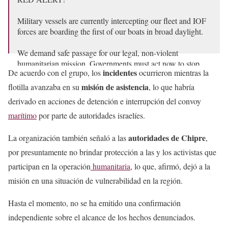
Military vessels are currently intercepting our fleet and IOF
forces are boarding the first of our boats in broad daylight.
We demand safe passage for our legal, non-violent
humanitarian mission. Governments must act now to stop
incidentes
De acuerdo con el grupo, los
ocurrieron mientras la
these illegal acts or piracy meant to…
pic.twitter.com/4RmPuswZNo
misión de asistencia
flotilla avanzaba en su
, lo que habría
derivado en acciones de detención e interrupción del convoy
— Global Sumud Flotilla (@gbsumudflotilla)
May 18, 2026
marítimo
por parte de autoridades israelíes.
autoridades de Chipre
La organización también señaló a las
,
por presuntamente no brindar protección a las y los activistas que
participan en la operación
humanitaria
, lo que, afirmó, dejó a la
misión en una situación de vulnerabilidad en la región.
Hasta el momento, no se ha emitido una confirmación
independiente sobre el alcance de los hechos denunciados.