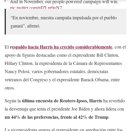
And in November, our people-powered campaign will win.
pic.twitter.com/nIZLnt9oN7
“En noviembre, nuestra campaña impulsada por el pueblo
— Kamala Harris (@KamalaHarris)
July 27, 2024
ganará”, afirmó.
r
espaldo hacia Harris
ha crecido considerablemente
El
, con el
apoyo de figuras destacadas como el expresidente Bill Clinton,
Hillary Clinton, la expresidenta de la Cámara de Representantes
Nancy Pelosi, varios gobernadores estatales, demócratas
veteranos del Congreso y el expresidente Barack Obama, entre
otros.
última encuesta de Reuters-Ipsos, Harris
Según la
ha revertido
la desventaja que tenía el presidente Joe Biden y ahora lidera con
un 44% de las preferencias, frente al 42% de Trump
.
La vicepresidenta supera al expresidente en aprobación entre los