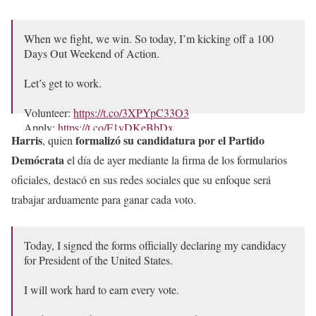
When we fight, we win. So today, I’m kicking off a 100
Days Out Weekend of Action.
Let’s get to work.
Volunteer:
https://t.co/3XPYpC33O3
Apply:
https://t.co/F1yDKeBbDx
Harris
formalizó su candidatura por el Partido
, quien
Phone bank:
https://t.co/H7skZaKdZw
Donate:
https://t.co/SI0IZkC0Xk
Demócrata
el día de ayer mediante la firma de los formularios
Buy a yard sign:
https://t.co/RB3FEqxA3F
oficiales, destacó en sus redes sociales que su enfoque será
pic.twitter.com/z5O1Bvhqos
trabajar arduamente para ganar cada voto.
— Kamala Harris (@KamalaHarris)
July 27, 2024
Today, I signed the forms officially declaring my candidacy
for President of the United States.
I will work hard to earn every vote.