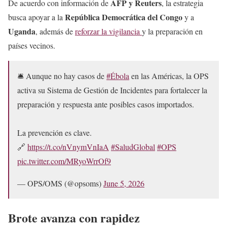
AFP y Reuters
De acuerdo con información de
, la estrategia
República Democrática del Congo
busca apoyar a la
y a
Uganda
, además de
reforzar la vigilancia
y la preparación en
países vecinos.
🛎️ Aunque no hay casos de
#Ébola
en las Américas, la OPS
activa su Sistema de Gestión de Incidentes para fortalecer la
preparación y respuesta ante posibles casos importados.
La prevención es clave.
🔗
https://t.co/nVnymVnIaA
#SaludGlobal
#OPS
pic.twitter.com/MRyoWrrOf9
— OPS/OMS (@opsoms)
June 5, 2026
Brote avanza con rapidez