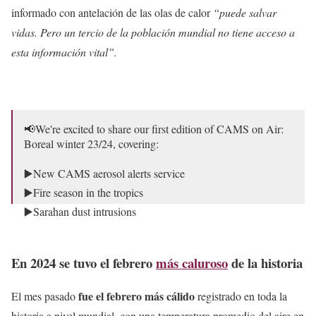
informado con antelación de las olas de calor
“puede salvar
vidas. Pero un tercio de la población mundial no tiene acceso a
esta información vital”.
📢We're excited to share our first edition of CAMS on Air:
Boreal winter 23/24, covering:
▶️New CAMS aerosol alerts service
▶️Fire season in the tropics
▶️Sarahan dust intrusions
▶️CAMS new director
En 2024 se tuvo el febrero
más caluroso
de la historia
Read the bulletin 👉
https://t.co/6mNRyK4vlv
pic.twitter.com/2lWD5HNrIh
fue el febrero más cálido
El mes pasado
registrado en toda la
— Copernicus ECMWF (@CopernicusECMWF)
March
historia a nivel mundial, con una temperatura promedio del aire en