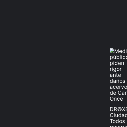
DR©XE
Ciudad
Todos 