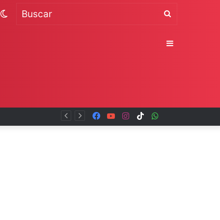
Switch
Buscar
skin
Sidebar
Facebook
YouTube
Instagram
TikTok
WhatsApp
x