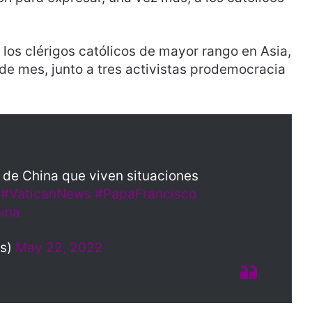
 los clérigos católicos de mayor rango en Asia,
de mes, junto a tres activistas prodemocracia
s de China que viven situaciones
b
#VaticanNews
#PapaFrancisco
ina
es)
May 22, 2022