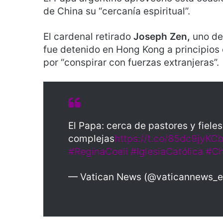
de China su “cercanía espiritual”.
El cardenal retirado
Joseph Zen,
uno de
fue detenido en Hong Kong a principios 
por “conspirar con fuerzas extranjeras”.
El Papa: cerca de pastores y fiele
complejas
https://t.co/85dc9jyKC
#ReginaCoeli
#IglesiaCatólica
#Ch
— Vatican News (@vaticannews_