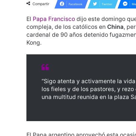
Compartir
Facebook
Twitter
Me
El
Papa Francisco
dijo este domingo que
compleja, de los católicos en
China
, pe
cardenal de 90 años detenido fugazment
Kong.
“Sigo atenta y activamente la vid
los fieles y de los pastores, y rezo 
una multitud reunida en la plaza S
El Papa argentino aprovechó esta ocasió