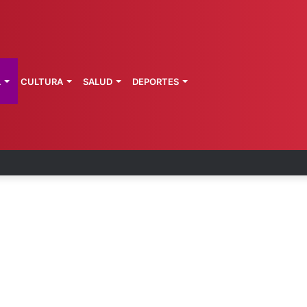
L
CULTURA
SALUD
DEPORTES
ciones en India dejan más de 100 muertes