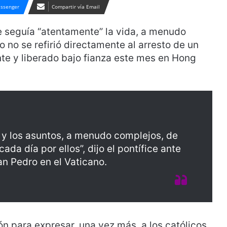
ssenger
Compartir vía Email
 seguía “atentamente” la vida, a menudo
ro no se refirió directamente al arresto de un
e y liberado bajo fianza este mes en Hong
a y los asuntos, a menudo complejos, de
cada día por ellos”, dijo el pontífice ante
an Pedro en el Vaticano.
n para expresar, una vez más, a los católicos