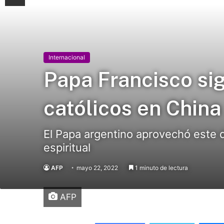
Internacional
Papa Francisco si
católicos en China
El Papa argentino aprovechó este 
espiritual
AFP
mayo 22, 2022
1 minuto de lectura
AFP